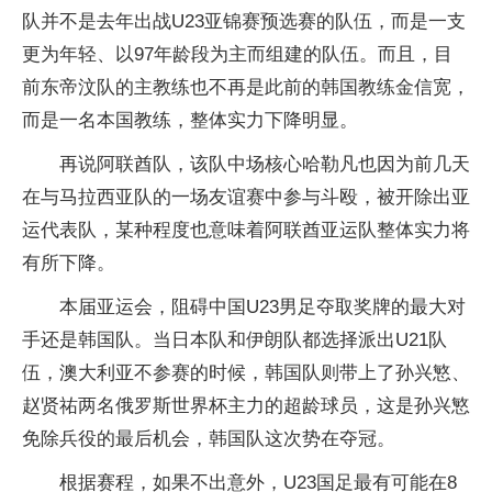
队并不是去年出战U23亚锦赛预选赛的队伍，而是一支
更为年轻、以97年龄段为主而组建的队伍。而且，目
前东帝汶队的主教练也不再是此前的韩国教练金信宽，
而是一名本国教练，整体实力下降明显。
再说阿联酋队，该队中场核心哈勒凡也因为前几天
在与马拉西亚队的一场友谊赛中参与斗殴，被开除出亚
运代表队，某种程度也意味着阿联酋亚运队整体实力将
有所下降。
本届亚运会，阻碍中国U23男足夺取奖牌的最大对
手还是韩国队。当日本队和伊朗队都选择派出U21队
伍，澳大利亚不参赛的时候，韩国队则带上了孙兴慜、
赵贤祐两名俄罗斯世界杯主力的超龄球员，这是孙兴慜
免除兵役的最后机会，韩国队这次势在夺冠。
根据赛程，如果不出意外，U23国足最有可能在8