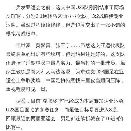
兵发亚运会之前，这支中国U23队刚刚结束了两场
友谊赛，分别2:1逆转马来西亚亚运队、3:2战胜伊朗亚
运队。虽然过程磕磕绊绊，但是也算交出了一张不错的
模拟考成绩单。
韦世豪、黄紫昌、张玉宁……虽然这支亚运代表队
最终名单的出炉有些坎坷，但是结果还是好的。这支队
伍囊括了适龄球员中最具实力、最当打的一批球员。虽
然主教练是意大利人马达洛尼，为求这支U23国足在亚
运会上争取奖牌，中国足协特意找来里皮当顾问压阵，
重视程度可见一斑。
据悉，目前“夺取奖牌”已经成为本届雅加达亚运会
U23国足面临的参赛任务，而最低目标是要进入8强。
回顾最近的两届亚运会，男足都连续折戟在了16进8的
比赛中。