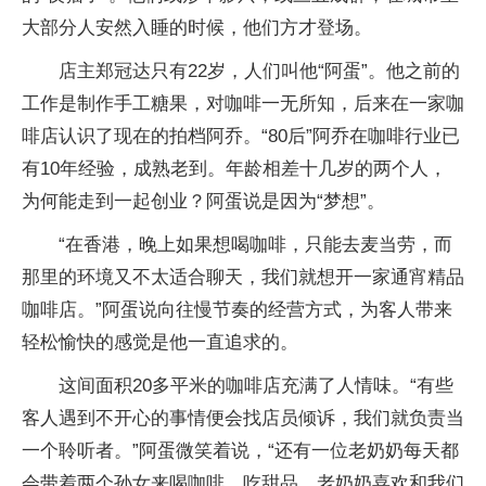
大部分人安然入睡的时候，他们方才登场。
店主郑冠达只有22岁，人们叫他“阿蛋”。他之前的
工作是制作手工糖果，对咖啡一无所知，后来在一家咖
啡店认识了现在的拍档阿乔。“80后”阿乔在咖啡行业已
有10年经验，成熟老到。年龄相差十几岁的两个人，
为何能走到一起创业？阿蛋说是因为“梦想”。
“在香港，晚上如果想喝咖啡，只能去麦当劳，而
那里的环境又不太适合聊天，我们就想开一家通宵精品
咖啡店。”阿蛋说向往慢节奏的经营方式，为客人带来
轻松愉快的感觉是他一直追求的。
这间面积20多平米的咖啡店充满了人情味。“有些
客人遇到不开心的事情便会找店员倾诉，我们就负责当
一个聆听者。”阿蛋微笑着说，“还有一位老奶奶每天都
会带着两个孙女来喝咖啡、吃甜品。老奶奶喜欢和我们