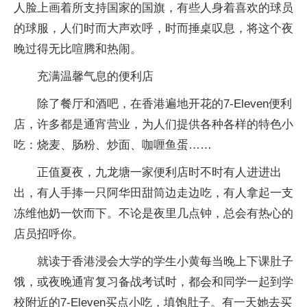
人脸上画着所支持国家的国旗，有些人身着喜欢的球员
的球服，人们时而大声欢呼，时而捶桌叹息，将这个夜
晚过得无比喧腾和热闹。
充满温馨气息的便利店
除了餐厅和酒吧，在香港遍地开花的7-Eleven便利
店，许多都是通宵营业，为人们提供各种各样的特色小
吃：烧麦、肠粉、炒面、咖喱鱼蛋……
正值夏夜，九龙塘一家便利店时不时有人进进出
出，有人手捧一只阿华田甜筒边走边吃，有人拿起一支
冻维他奶一饮而下。不论是夜里几点钟，总会有热心的
店员招呼你。
就读于香港浸会大学的学生小黄每当晚上下课肚子
饿，或夜晚通宵复习备战考试时，都会和同学一起到学
校附近的7-Eleven买点小吃，填饱肚子。有一天她去买