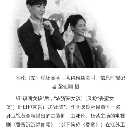
邓伦（左）现场卖萌，惹得粉丝尖叫。信息时报记
者 梁钜聪 摄
继“镇魂女孩”后，“农贸圈女孩”（又称“香蜜女
孩”）近日也宣告正式“出道”。作为暑期档目前唯一跻
身卫视黄金档播出的古装剧，由邓伦、杨紫主演的电视
剧《香蜜沉沉烬如霜》（以下简称《香蜜》）在江苏卫