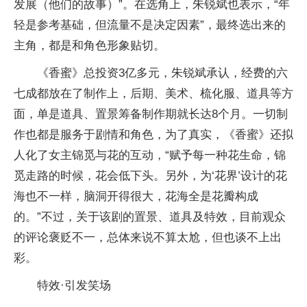
发展（他们的故事）”。在选角上，朱锐斌也表示，“年
轻是参考基础，但流量不是决定因素”，最终选出来的
主角，都是和角色形象贴切。
《香蜜》总投资3亿多元，朱锐斌承认，经费的六
七成都放在了制作上，后期、美术、梳化服、道具等方
面，单是道具、置景筹备制作期就长达8个月。一切制
作也都是服务于剧情和角色，为了真实，《香蜜》还拟
人化了女主锦觅与花的互动，“赋予每一种花生命，锦
觅走路的时候，花会低下头。另外，为‘花界’设计的花
海也不一样，脑洞开得很大，花海全是花瓣构成
的。”不过，关于该剧的置景、道具及特效，目前观众
的评论褒贬不一，总体来说不算太尬，但也谈不上出
彩。
特效·引发笑场