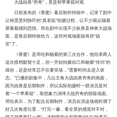
大战凶兽“穷奇”，竟是和苹果箱对戏
日前发布的《香蜜》幕后制作特辑中，记录了剧中
让锦觅受到惊吓的“真老鼠”拍摄过程，让不少观众隔着
屏幕都感到恐惧。而在剧中出现不少妖兽及神兽大战场
面，是靠后期特效给力，这些对戏场面就有些“搞
笑”了。
《香蜜》是邓伦和杨紫的第三次合作，他坦承两人
这次搭档默契十足，但一开始拍摄自己和杨紫“传功”的
戏份，还是经常忍不住要笑场，“需要时间去进入状
态。”已播的剧集中，几位主角大战凶兽穷奇的画面，
因为凶兽是后期制作，所以实际拍摄时一群演员是对
着“一个苹果箱”，靠想象力演绎大战穷奇的惊险场面。
邓伦表示，为了配合后期制作，演员在演这场戏时调了
好几次角度位置，“打完一遍，看全景的感觉对不对，