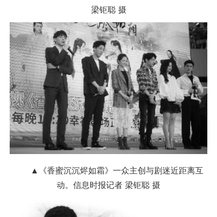
梁钜聪 摄
▲《香蜜沉沉烬如霜》一众主创与剧迷近距离互
动。信息时报记者 梁钜聪 摄