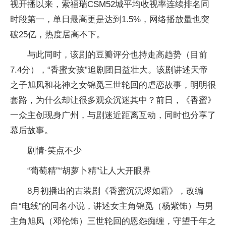
视开播以来，索福瑞CSM52城平均收视率连续排名同
时段第一，单日最高更是达到1.5%，网络播放量也突
破25亿，热度居高不下。
与此同时，该剧的豆瓣评分也持走高趋势（目前
7.4分），“香蜜女孩”追剧团日益壮大。该剧讲述天帝
之子旭凤和花神之女锦觅三世轮回的虐恋故事，明明很
套路，为什么却让很多观众沉迷其中？前日，《香蜜》
一众主创现身广州，与剧迷近距离互动，同时也分享了
幕后故事。
剧情·笑点不少
“葡萄精”“胡萝卜精”让人大开眼界
8月初播出的古装剧《香蜜沉沉烬如霜》，改编
自“电线”的同名小说，讲述女主角锦觅（杨紫饰）与男
主角旭凤（邓伦饰）三世轮回的恩怨痴缠，守望千年之