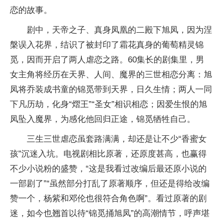
恋的故事。
剧中，天帝之子、真身凤凰的二殿下旭凤，因为涅
槃误入花界，结识了被封印了霜花真身的葡萄精灵锦
觅，因而开启了两人虐恋之路。60集长的剧集里，男
女主角将经历在天界、人间、魔界的三世相恋分离：旭
凤将乔装成书童的锦觅带到天界，日久生情；两人一同
下凡历劫，化身“熠王”“圣女”相识相恋；因爱生恨的旭
凤坠入魔界，为感化他回归正途，锦觅牺牲自己。
三生三世虐恋虽套路满满，却还是让不少“香蜜女
孩”沉迷入坑。电视剧相比原著，还原度甚高，也赢得
不少小说粉的盛赞，“这是我看过改编后最还原小说的
一部剧了”“虽然部分打乱了原著顺序，但还是得给改编
赞一个，杨紫和邓伦也很符合角色啊”。看过原著的剧
迷，如今也翘首以待“锦觅捅旭凤”的高潮情节，呼声堪