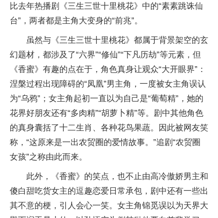
比去年热播剧《三生三世十里桃花》中的“素素跳诛仙
台”，两者都是主角大变身的“前兆”。
虽然与《三生三世十里桃花》都属于背景架空的玄
幻题材，都涉及了“六界”“修仙”“下凡历劫”等元素，但
《香蜜》有趣的点在于，角色真身让观众“大开眼界”：
涅槃过程出现障碍的“凤凰”男主角，一度被女主角误认
为“乌鸦”；女主角起初一直以为自己是“葡萄精”，她的
花界好朋友还有“多肉精”“胡萝卜精”等。剧中其他角色
的真身囊括了十二生肖、各种花鸟果蔬。因此被网友笑
称，“这原来是一出农贸圈的爱情故事。”追剧“农贸圈
女孩”之称由此而来。
此外，《香蜜》的笑点，也不止由高冷傲娇男主和
傻白甜吃货女主的逗趣恋爱日常承包，剧中还有一些出
其不意的梗，引人会心一笑。女主角锦觅误以为天界大