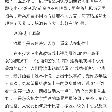
殿下润玉是小仙，以孙悟空为例鼓励他要向前辈学习，
即使小小“弼马温”前途也不可限量；男主角旭凤为天界
招兵，新兵来自不同地方讲着不同方言，河南话居然出
现在了天界……脑洞有点大，却颇有“笑”果。
改编·忠于原著
流量不是选角决定因素，重金花在制作上
在不少大IP小说改编成电视剧最终却“碰一鼻子
灰”的情况下，《香蜜沉沉烬如霜》难得地获得不少原
著粉的肯定。该剧导演朱锐斌透露了“成功秘诀”。他表
示，最开始看中这本小说，是出于故事好，受许多年轻
人喜欢，更希望最终改编出来的剧集能够让观众“一边
看一边笑一边哭，情绪波动大一点”，“两个元素非常重
要，一是怎么把文字描述的场景尽量还原；另外，角色
的性格、人设要如何忠于原著，按照小说的中心思想来